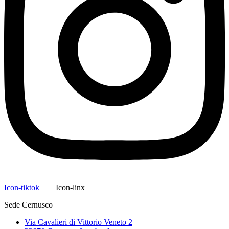
Icon-tiktok
Icon-linx
Sede Cernusco
Via Cavalieri di Vittorio Veneto 2